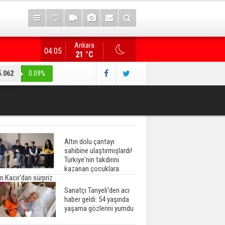
Ankara
"Terörsüz Türkiye" düzenlemesi... AK Parti heyeti, CHP
04:05
21 °C
5.062
0.09%
Altın dolu çantayı
sahibine ulaştırmışlardı!
Türkiye'nin takdirini
kazanan çocuklara
n Kacır'dan sürpriz
Sanatçı Tanyeli'den acı
haber geldi: 54 yaşında
yaşama gözlerini yumdu