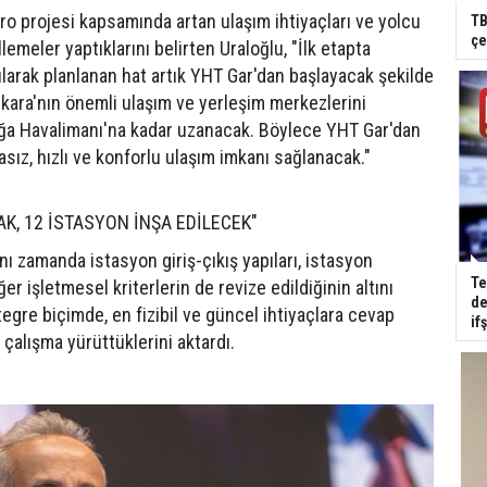
 projesi kapsamında artan ulaşım ihtiyaçları ve yolcu
TB
çe
emeler yaptıklarını belirten Uraloğlu, "İlk etapta
arak planlanan hat artık YHT Gar'dan başlayacak şekilde
kara'nın önemli ulaşım ve yerleşim merkezlerini
a Havalimanı'na kadar uzanacak. Böylece YHT Gar'dan
ız, hızlı ve konforlu ulaşım imkanı sağlanacak."
, 12 İSTASYON İNŞA EDİLECEK"
nı zamanda istasyon giriş-çıkış yapıları, istasyon
Te
ğer işletmesel kriterlerin de revize edildiğinin altını
de
egre biçimde, en fizibil ve güncel ihtiyaçlara cevap
if
çalışma yürüttüklerini aktardı.