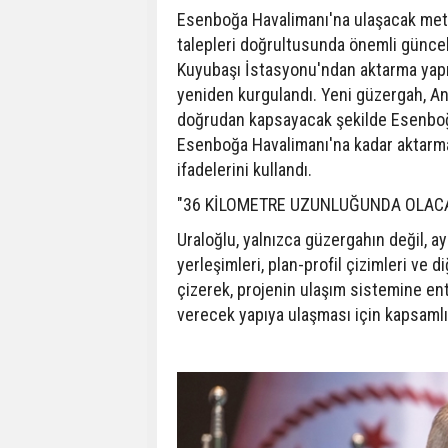
Esenboğa Havalimanı'na ulaşacak metro
talepleri doğrultusunda önemli güncell
Kuyubaşı İstasyonu'ndan aktarma yapıl
yeniden kurgulandı. Yeni güzergah, An
doğrudan kapsayacak şekilde Esenboğ
Esenboğa Havalimanı'na kadar aktarmas
ifadelerini kullandı.
"36 KİLOMETRE UZUNLUĞUNDA OLACAK
Uraloğlu, yalnızca güzergahın değil, ay
yerleşimleri, plan-profil çizimleri ve di
çizerek, projenin ulaşım sistemine ent
verecek yapıya ulaşması için kapsamlı 