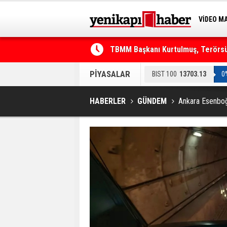
VİDEO M
BİLİM-T
TBMM Başkanı Kurtulmuş, Terörsüz
Telefonla arayıp "RTÜK'ten geliyo
PİYASALAR
BIST 100
13703.13
0
HABERLER
GÜNDEM
Ankara Esenboğ