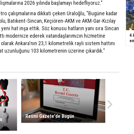
lışmalarına 2026 yılında başlamayı hedefliyoruz."
etro çalışmalarına dikkati çeken Uraloğlu, "Bugüne kadar
yolu, Batıkent-Sincan, Keçiören-AKM ve AKM-Gar-Kızılay
 yeni hat inşa ettik. Söz konusu hatların yanı sıra Sincan
hattı modernize ederek vatandaşlarımızın hizmetine
4 
en
olarak Ankara'nın 23,1 kilometrelik raylı sistem hattını
hat uzunluğunu 103 kilometrenin üzerine çıkardık."
Resmi Gazete'de Bugün
lu