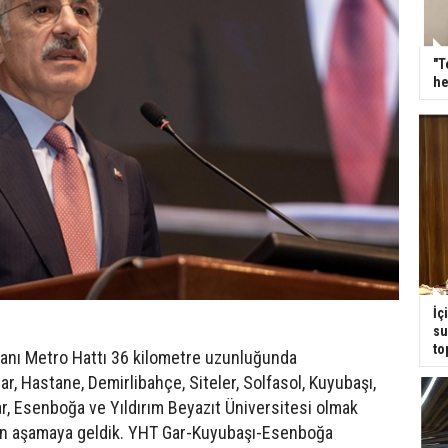
"T
he
İç
su
to
nı Metro Hattı 36 kilometre uzunluğunda
ar, Hastane, Demirlibahçe, Siteler, Solfasol, Kuyubaşı,
ar, Esenboğa ve Yıldırım Beyazıt Üniversitesi olmak
son aşamaya geldik. YHT Gar-Kuyubaşı-Esenboğa