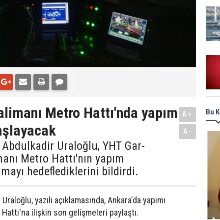
limanı Metro Hattı'nda yapım
Bu K
A+
aşlayacak
A-
 Abdulkadir Uraloğlu, YHT Gar-
anı Metro Hattı'nın yapım
ayı hedeflediklerini bildirdi.
 Uraloğlu, yazılı açıklamasında, Ankara'da yapımı
ttı'na ilişkin son gelişmeleri paylaştı.