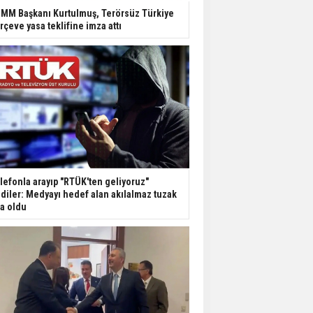
Dondurulmuş insanları
MM Başkanı Kurtulmuş, Terörsüz Türkiye
hayata döndürecek keşif
rçeve yasa teklifine imza attı
Ünlü türkücü Mahmut
Tuncer estetik
operasyon geçirdi: Son
hali gündem oldu
Yerli turist 229,7 milyar
lira seyahat harcaması
yaptı
lefonla arayıp "RTÜK'ten geliyoruz"
Gazze'deki Sağlık
diler: Medyayı hedef alan akılalmaz tuzak
Bakanlığı duyurdu:
şa oldu
Vahşetin pençesinde 2
salgın vaka tespit edildi