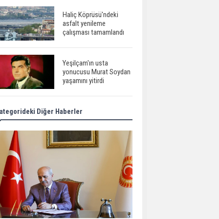
Haliç Köprüsü'ndeki
asfalt yenileme
çalışması tamamlandı
Yeşilçam'ın usta
yonucusu Murat Soydan
yaşamını yitirdi
ategorideki Diğer Haberler
Meral Akşener ile
Müsavat Dervişoğlu
cenazede görüntülendi
29 Mayıs okullar tatil mi?
Bilim kurgu
gerçekleşiyor...