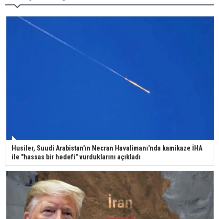
görüntülendi
29 Mayıs okullar tatil mi?
Bilim kurgu gerçekleşiyor... Dondurulmuş
insanları hayata döndürecek keşif
Ünlü türkücü Mahmut Tuncer estetik operasyon
Husiler, Suudi Arabistan'ın Necran Havalimanı'nda kamikaze İHA
geçirdi: Son hali gündem oldu
ile "hassas bir hedefi" vurduklarını açıkladı
Yerli turist 229,7 milyar lira seyahat harcaması
yaptı