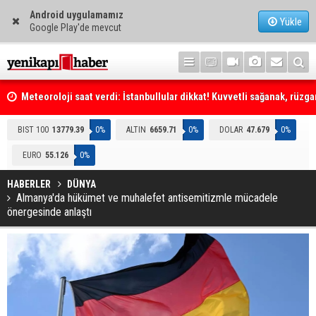
Android uygulamamız
Yükle
Google Play'de mevcut
Meteoroloji saat verdi: İstanbullular dikkat! Kuvvetli sağanak, rüzga
fırtına geliyor... Tedbirinizi alın
Emniyet Genel Müdürlüğüne (EGM) 6 bin 250 kadro ihdas edildi
BIST 100
13779.39
0%
ALTIN
6659.71
0%
DOLAR
47.679
0%
EURO
55.126
0%
HABERLER
DÜNYA
Almanya'da hükümet ve muhalefet antisemitizmle mücadele
önergesinde anlaştı