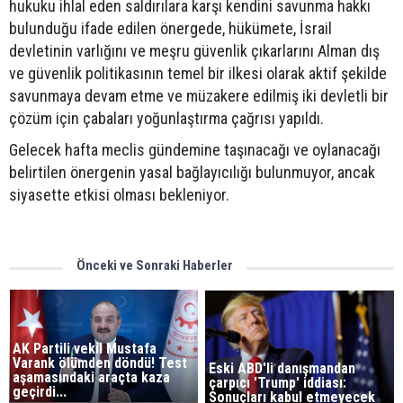
hukuku ihlal eden saldırılara karşı kendini savunma hakkı
bulunduğu ifade edilen önergede, hükümete, İsrail
devletinin varlığını ve meşru güvenlik çıkarlarını Alman dış
ve güvenlik politikasının temel bir ilkesi olarak aktif şekilde
savunmaya devam etme ve müzakere edilmiş iki devletli bir
çözüm için çabaları yoğunlaştırma çağrısı yapıldı.
Gelecek hafta meclis gündemine taşınacağı ve oylanacağı
belirtilen önergenin yasal bağlayıcılığı bulunmuyor, ancak
siyasette etkisi olması bekleniyor.
Önceki ve Sonraki Haberler
AK Partili vekil Mustafa
Varank ölümden döndü! Test
Eski ABD'li danışmandan
aşamasındaki araçta kaza
çarpıcı 'Trump' iddiası:
geçirdi...
Sonuçları kabul etmeyecek