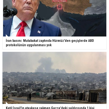
Gazze'deki Sağlık Bakanlığı duyurdu: Vahşetin
pençesinde 2 salgın vaka tespit edildi
İran basını: Mutabakat zaptında Hürmüz'den geçişlerde ABD
protokolünün uygulanması yok
Katil İsrail'in ateşkese rağmen Gazze'deki saldırısında 1 kişi