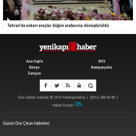
Tahran’da askeri araçlar düğün arabasına dönüştürüldü
Ana Sayfa
RSS
Künye
Kampanyalar
İletişim
Tüm Hakları Saklıdır © 2016
YeniKapıHaber
|
0(312) 446 85 85
|
Haber Scripti
Günün Öne Çıkan Haberleri