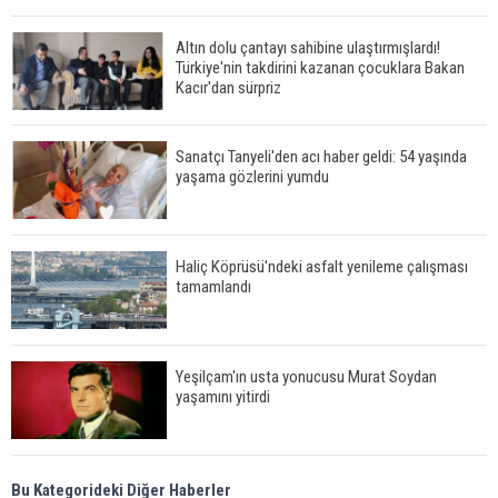
Altın dolu çantayı sahibine ulaştırmışlardı!
Türkiye'nin takdirini kazanan çocuklara Bakan
Kacır'dan sürpriz
Sanatçı Tanyeli'den acı haber geldi: 54 yaşında
yaşama gözlerini yumdu
Haliç Köprüsü'ndeki asfalt yenileme çalışması
tamamlandı
Yeşilçam'ın usta yonucusu Murat Soydan
yaşamını yitirdi
Meral Akşener ile Müsavat Dervişoğlu cenazede
Bu Kategorideki Diğer Haberler