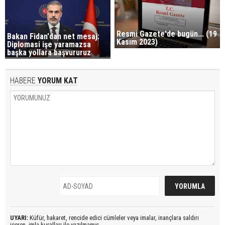
Resmi Gazete'de bugün... (19
Bakan Fidan'dan net mesaj:
Kasım 2023)
Diplomasi işe yaramazsa
başka yollara başvururuz
HABERE
YORUM KAT
UYARI:
Küfür, hakaret, rencide edici cümleler veya imalar, inançlara saldırı
içeren, imla kuralları ile yazılmamış,