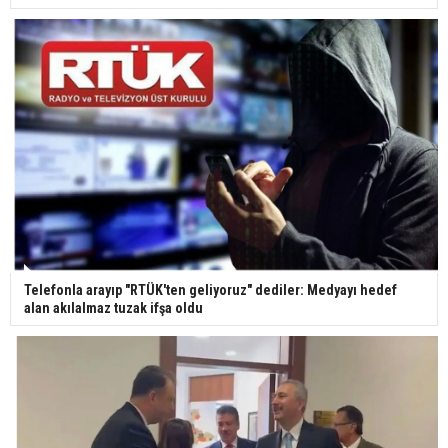
Yerli turist 229,7 milyar lira seyahat harcaması
yaptı
Gazze'deki Sağlık Bakanlığı duyurdu: Vahşetin
pençesinde 2 salgın vaka tespit edildi
Telefonla arayıp "RTÜK'ten geliyoruz" dediler: Medyayı hedef
alan akılalmaz tuzak ifşa oldu