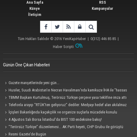
Ana Sayfa
RSS
Künye
Kampanyalar
İletişim
Tüm Hakları Saklıdır © 2016
YeniKapıHaber
|
0(312) 446 85 85
|
Haber Scripti
Günün Öne Çıkan Haberleri
Gazete manşetlerinde yeni gün...
Husiler, Suudi Arabistan'ın Necran Havalimanı'nda kamikaze İHA ile "hassas
bir hedefi" vurduklarını açıkladı
TBMM Başkanı Kurtulmuş, Terörsüz Türkiye çerçeve yasa teklifine imza attı
Telefonla arayıp "RTÜK'ten geliyoruz" dediler: Medyayı hedef alan akılalmaz
tuzak ifşa oldu
İçişleri Bakanlığında kaçakçılık ve organize suçlarla mücadele konulu
güvenlik toplantısı yapıldı
4 Ağustos Salı Borsa İstanbul'da BIST 100 endeksine bakış!
"Terörsüz Türkiye" düzenlemesi... AK Parti heyeti, CHP Grubu ile görüştü
Resmi Gazete'de Bugün