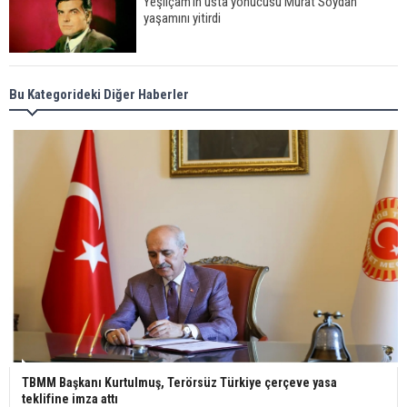
Yeşilçam'ın usta yonucusu Murat Soydan
yaşamını yitirdi
Meral Akşener ile Müsavat Dervişoğlu cenazede
Bu Kategorideki Diğer Haberler
görüntülendi
29 Mayıs okullar tatil mi?
Bilim kurgu gerçekleşiyor... Dondurulmuş
insanları hayata döndürecek keşif
Ünlü türkücü Mahmut Tuncer estetik operasyon
geçirdi: Son hali gündem oldu
TBMM Başkanı Kurtulmuş, Terörsüz Türkiye çerçeve yasa
teklifine imza attı