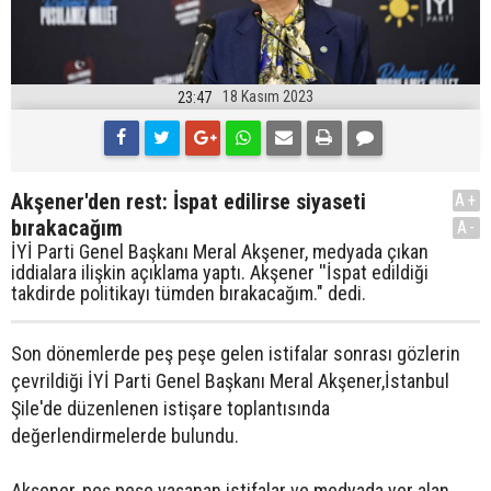
18 Kasım 2023
23:47
Akşener'den rest: İspat edilirse siyaseti
A+
bırakacağım
A-
İYİ Parti Genel Başkanı Meral Akşener, medyada çıkan
iddialara ilişkin açıklama yaptı. Akşener ''İspat edildiği
takdirde politikayı tümden bırakacağım." dedi.
Son dönemlerde peş peşe gelen istifalar sonrası gözlerin
çevrildiği İYİ Parti Genel Başkanı Meral Akşener,İstanbul
Şile'de düzenlenen istişare toplantısında
değerlendirmelerde bulundu.
Akşener, peş peşe yaşanan istifalar ve medyada yer alan