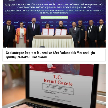
29 Mayıs okullar tatil mi?
Bilim kurgu gerçekleşiyor... Dondurulmuş
insanları hayata döndürecek keşif
Ünlü türkücü Mahmut Tuncer estetik operasyon
Gaziantep'te Deprem Müzesi ve Afet Farkındalık Merkezi için
geçirdi: Son hali gündem oldu
işbirliği protokolü imzalandı
Yerli turist 229,7 milyar lira seyahat harcaması
yaptı
Gazze'deki Sağlık Bakanlığı duyurdu: Vahşetin
pençesinde 2 salgın vaka tespit edildi