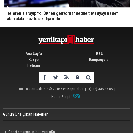
Telefonla arayıp "RTÜK'ten geliyoruz" dediler: Medyayı hedef
alan akılalmaz tuzak ifşa oldu
Ana Sayfa
RSS
Künye
Kampanyalar
İletişim
Tüm Hakları Saklıdır © 2016
YeniKapıHaber
|
0(312) 446 85 85
|
Haber Scripti
Günün Öne Çıkan Haberleri
Gazete manşetlerinde yeni gün...