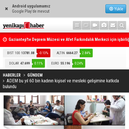
Android uygulamamız
Yükle
Google Play'de mevcut
Gaziantep'te Deprem Müzesi ve Afet Farkındalık Merkezi için işbirliğ
protokolü imzalandı
Resmi Gazete'de Bugün
BIST 100
13781.08
-0.13%
ALTIN
6664.27
2.84%
DOLAR
47.699
0.11%
EURO
55.196
0.24%
HABERLER
GÜNDEM
ADEM bu yıl 60 bin kadının kişisel ve mesleki gelişimine katkıda
bulundu