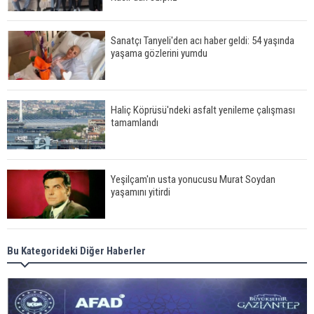
Sanatçı Tanyeli'den acı haber geldi: 54 yaşında
yaşama gözlerini yumdu
Haliç Köprüsü'ndeki asfalt yenileme çalışması
tamamlandı
Yeşilçam'ın usta yonucusu Murat Soydan
yaşamını yitirdi
Meral Akşener ile Müsavat Dervişoğlu cenazede
Bu Kategorideki Diğer Haberler
görüntülendi