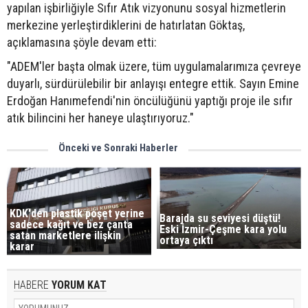
yapılan işbirliğiyle Sıfır Atık vizyonunu sosyal hizmetlerin
merkezine yerleştirdiklerini de hatırlatan Göktaş,
açıklamasına şöyle devam etti:
"ADEM'ler başta olmak üzere, tüm uygulamalarımıza çevreye
duyarlı, sürdürülebilir bir anlayışı entegre ettik. Sayın Emine
Erdoğan Hanımefendi'nin öncülüğünü yaptığı proje ile sıfır
atık bilincini her haneye ulaştırıyoruz."
Önceki ve Sonraki Haberler
KDK'den plastik poşet yerine
Barajda su seviyesi düştü!
sadece kağıt ve bez çanta
Eski İzmir-Çeşme kara yolu
satan marketlere ilişkin
ortaya çıktı
karar
HABERE
YORUM KAT