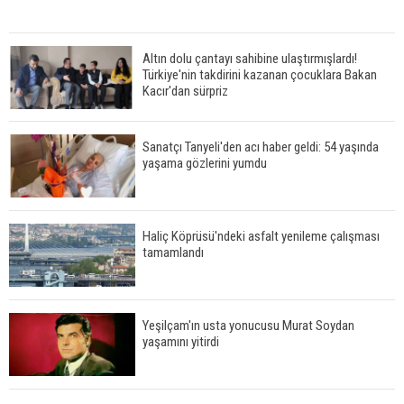
Altın dolu çantayı sahibine ulaştırmışlardı!
Türkiye'nin takdirini kazanan çocuklara Bakan
Kacır'dan sürpriz
Sanatçı Tanyeli'den acı haber geldi: 54 yaşında
yaşama gözlerini yumdu
Haliç Köprüsü'ndeki asfalt yenileme çalışması
tamamlandı
Yeşilçam'ın usta yonucusu Murat Soydan
yaşamını yitirdi