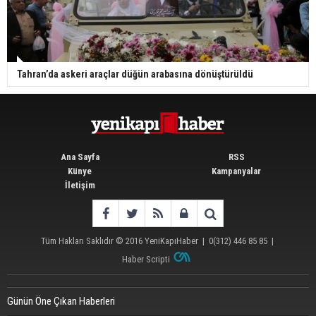
Tahran’da askeri araçlar düğün arabasına dönüştürüldü
Ana Sayfa
RSS
Künye
Kampanyalar
İletişim
Tüm Hakları Saklıdır © 2016
YeniKapıHaber
|
0(312) 446 85 85
|
Haber Scripti
Günün Öne Çıkan Haberleri