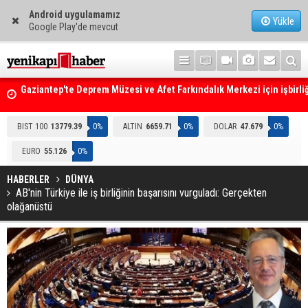
Android uygulamamız
Yükle
Google Play'de mevcut
Gaziantep'te Deprem Müzesi ve Afet Farkındalık Merkezi için işbirliğ
protokolü imzalandı
Resmi Gazete'de Bugün
BIST 100
13779.39
0%
ALTIN
6659.71
0%
DOLAR
47.679
0%
EURO
55.126
0%
HABERLER
DÜNYA
AB'nin Türkiye ile iş birliğinin başarısını vurguladı: Gerçekten
olağanüstü