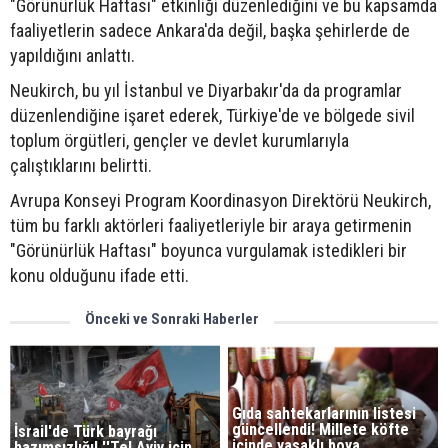
"Görünürlük Haftası" etkinliği düzenlediğini ve bu kapsamda
faaliyetlerin sadece Ankara'da değil, başka şehirlerde de
yapıldığını anlattı.
Neukirch, bu yıl İstanbul ve Diyarbakır'da da programlar
düzenlendiğine işaret ederek, Türkiye'de ve bölgede sivil
toplum örgütleri, gençler ve devlet kurumlarıyla
çalıştıklarını belirtti.
Avrupa Konseyi Program Koordinasyon Direktörü Neukirch,
tüm bu farklı aktörleri faaliyetleriyle bir araya getirmenin
"Görünürlük Haftası" boyunca vurgulamak istedikleri bir
konu olduğunu ifade etti.
Önceki ve Sonraki Haberler
Gıda sahtekarlarının listesi
güncellendi! Millete köfte
İsrail'de Türk bayrağı
içinde yasaklı boya
hazımsızlığı! ''Tel Aviv için