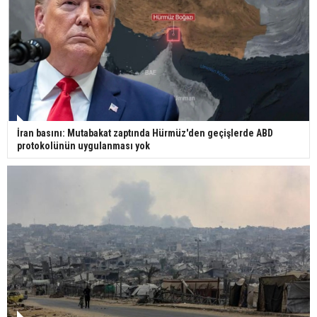
Gazze'deki Sağlık Bakanlığı duyurdu: Vahşetin
pençesinde 2 salgın vaka tespit edildi
İran basını: Mutabakat zaptında Hürmüz'den geçişlerde ABD
protokolünün uygulanması yok