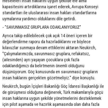
meseleleri insan haklarını uygun şekilde ele alma
kapasitesini artırdıklarına işaret ederek, Avrupa Konseyi
standartları ile uluslararası insan hakları standartlarına
uymalarına yardımcı olduklarını dile getirdi.
- "SAVUNMASIZ GRUPLARA ODAKLANIYORUZ"
Ayrıca takip edilebilecek çok açık 14 öneri içeren bir
değerlendirme raporu da hazırladıklarını ve böylece
kılavuzlar sunmaya devam ettiklerini aktaran Neukirch,
"Çalışmalarımızda, savunmasız gruplara, refakatsiz,
(ailesinden) ayrı yaşayan çocuklara çok fazla
odaklandığımızı da belirtmenin önemli olduğunu
düşünüyorum. Göç konusunda en savunmasız grupların
insan haklarını gerçekten gözetmeliyiz." diye konuştu.
Neukirch, bugün İçişleri Bakanlığı Göç İdaresi Başkanlığı ile
de görüşmesi olduğuna değinerek, Türk makamlarıyla göçü
insan haklarına uygun şekilde yönetmelerini desteklemek
için pilot aşamada ve hazırlık aşamasında olan daha fazla