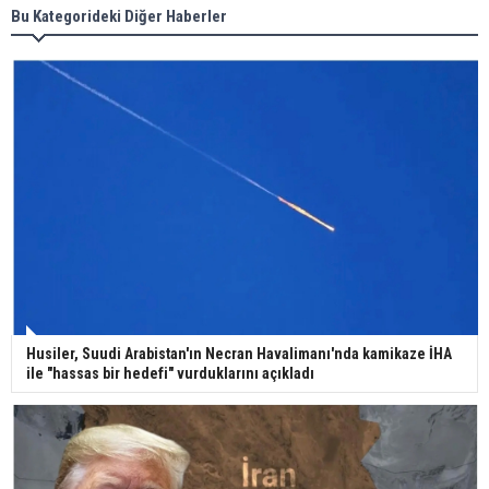
Meral Akşener ile Müsavat Dervişoğlu cenazede
Bu Kategorideki Diğer Haberler
görüntülendi
29 Mayıs okullar tatil mi?
Bilim kurgu gerçekleşiyor... Dondurulmuş
insanları hayata döndürecek keşif
Ünlü türkücü Mahmut Tuncer estetik operasyon
Husiler, Suudi Arabistan'ın Necran Havalimanı'nda kamikaze İHA
geçirdi: Son hali gündem oldu
ile "hassas bir hedefi" vurduklarını açıkladı
Yerli turist 229,7 milyar lira seyahat harcaması
yaptı