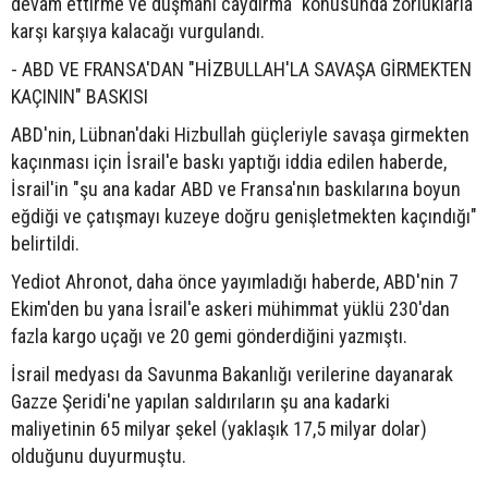
devam ettirme ve düşmanı caydırma" konusunda zorluklarla
karşı karşıya kalacağı vurgulandı.
- ABD VE FRANSA'DAN "HİZBULLAH'LA SAVAŞA GİRMEKTEN
KAÇININ" BASKISI
ABD'nin, Lübnan'daki Hizbullah güçleriyle savaşa girmekten
kaçınması için İsrail'e baskı yaptığı iddia edilen haberde,
İsrail'in "şu ana kadar ABD ve Fransa'nın baskılarına boyun
eğdiği ve çatışmayı kuzeye doğru genişletmekten kaçındığı"
belirtildi.
Yediot Ahronot, daha önce yayımladığı haberde, ABD'nin 7
Ekim'den bu yana İsrail'e askeri mühimmat yüklü 230'dan
fazla kargo uçağı ve 20 gemi gönderdiğini yazmıştı.
İsrail medyası da Savunma Bakanlığı verilerine dayanarak
Gazze Şeridi'ne yapılan saldırıların şu ana kadarki
maliyetinin 65 milyar şekel (yaklaşık 17,5 milyar dolar)
olduğunu duyurmuştu.