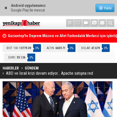
Android uygulamamız
Yükle
Google Play'de mevcut
Gaziantep'te Deprem Müzesi ve Afet Farkındalık Merkezi için işbirliğ
protokolü imzalandı
Resmi Gazete'de Bugün
BIST 100
13779.39
0%
ALTIN
6659.71
0%
DOLAR
47.679
0%
EURO
55.126
0%
HABERLER
GÜNDEM
ABD ve İsrail krizi devam ediyor... Apache satışına red