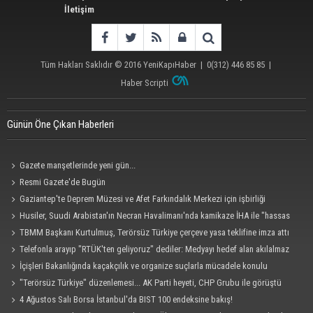
İletişim
Tüm Hakları Saklıdır © 2016
YeniKapıHaber
|
0(312) 446 85 85
|
Haber Scripti
Günün Öne Çıkan Haberleri
Gazete manşetlerinde yeni gün...
Resmi Gazete'de Bugün
Gaziantep'te Deprem Müzesi ve Afet Farkındalık Merkezi için işbirliği
protokolü imzalandı
Husiler, Suudi Arabistan'ın Necran Havalimanı'nda kamikaze İHA ile "hassas
bir hedefi" vurduklarını açıkladı
TBMM Başkanı Kurtulmuş, Terörsüz Türkiye çerçeve yasa teklifine imza attı
Telefonla arayıp "RTÜK'ten geliyoruz" dediler: Medyayı hedef alan akılalmaz
tuzak ifşa oldu
İçişleri Bakanlığında kaçakçılık ve organize suçlarla mücadele konulu
güvenlik toplantısı yapıldı
"Terörsüz Türkiye" düzenlemesi... AK Parti heyeti, CHP Grubu ile görüştü
4 Ağustos Salı Borsa İstanbul'da BIST 100 endeksine bakış!