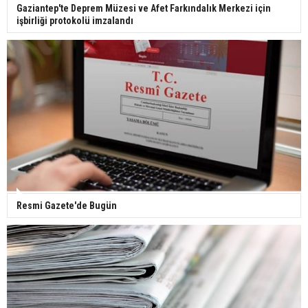
Gaziantep'te Deprem Müzesi ve Afet Farkındalık Merkezi için
geçirdi: Son hali gündem oldu
işbirliği protokolü imzalandı
Yerli turist 229,7 milyar lira seyahat harcaması
yaptı
Gazze'deki Sağlık Bakanlığı duyurdu: Vahşetin
pençesinde 2 salgın vaka tespit edildi
Resmi Gazete'de Bugün