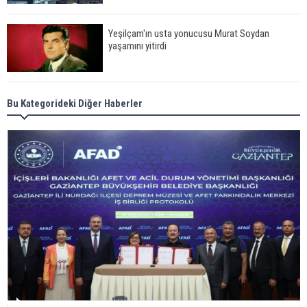
Yeşilçam'ın usta yonucusu Murat Soydan
yaşamını yitirdi
Meral Akşener ile Müsavat Dervişoğlu cenazede
Bu Kategorideki Diğer Haberler
görüntülendi
29 Mayıs okullar tatil mi?
Bilim kurgu gerçekleşiyor... Dondurulmuş
insanları hayata döndürecek keşif
Ünlü türkücü Mahmut Tuncer estetik operasyon