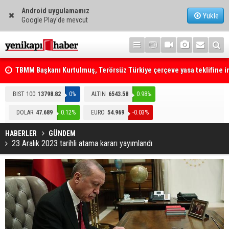
Android uygulamamız
Yükle
Google Play'de mevcut
TBMM Başkanı Kurtulmuş, Terörsüz Türkiye çerçeve yasa teklifine 
attı
Telefonla arayıp "RTÜK'ten geliyoruz" dediler: Medyayı hedef alan
akılalmaz tuzak ifşa oldu
BIST 100
13798.82
0%
ALTIN
6543.58
0.98%
DOLAR
47.689
0.12%
EURO
54.969
-0.03%
HABERLER
GÜNDEM
23 Aralık 2023 tarihli atama kararı yayımlandı