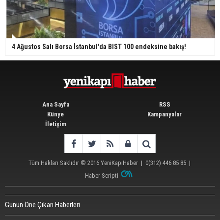
4 Ağustos Salı Borsa İstanbul'da BIST 100 endeksine bakış!
Ana Sayfa
RSS
Künye
Kampanyalar
İletişim
Tüm Hakları Saklıdır © 2016
YeniKapıHaber
|
0(312) 446 85 85
|
Haber Scripti
Günün Öne Çıkan Haberleri