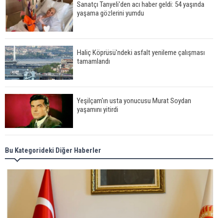
Sanatçı Tanyeli'den acı haber geldi: 54 yaşında
yaşama gözlerini yumdu
Haliç Köprüsü'ndeki asfalt yenileme çalışması
tamamlandı
Yeşilçam'ın usta yonucusu Murat Soydan
yaşamını yitirdi
Meral Akşener ile Müsavat Dervişoğlu cenazede
Bu Kategorideki Diğer Haberler
görüntülendi
29 Mayıs okullar tatil mi?