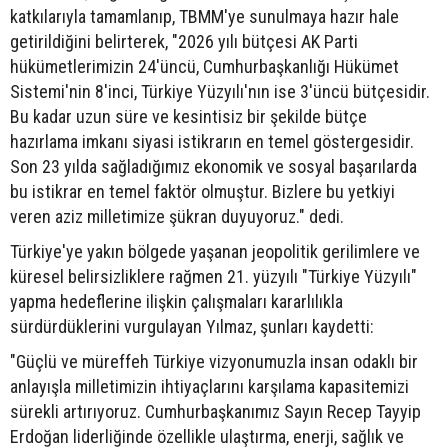
katkılarıyla tamamlanıp, TBMM'ye sunulmaya hazır hale
getirildiğini belirterek, "2026 yılı bütçesi AK Parti
hükümetlerimizin 24'üncü, Cumhurbaşkanlığı Hükümet
Sistemi'nin 8'inci, Türkiye Yüzyılı'nın ise 3'üncü bütçesidir.
Bu kadar uzun süre ve kesintisiz bir şekilde bütçe
hazırlama imkanı siyasi istikrarın en temel göstergesidir.
Son 23 yılda sağladığımız ekonomik ve sosyal başarılarda
bu istikrar en temel faktör olmuştur. Bizlere bu yetkiyi
veren aziz milletimize şükran duyuyoruz." dedi.
Türkiye'ye yakın bölgede yaşanan jeopolitik gerilimlere ve
küresel belirsizliklere rağmen 21. yüzyılı "Türkiye Yüzyılı"
yapma hedeflerine ilişkin çalışmaları kararlılıkla
sürdürdüklerini vurgulayan Yılmaz, şunları kaydetti:
"Güçlü ve müreffeh Türkiye vizyonumuzla insan odaklı bir
anlayışla milletimizin ihtiyaçlarını karşılama kapasitemizi
sürekli artırıyoruz. Cumhurbaşkanımız Sayın Recep Tayyip
Erdoğan liderliğinde özellikle ulaştırma, enerji, sağlık ve