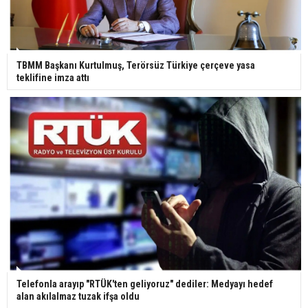
Ünlü türkücü Mahmut Tuncer estetik operasyon
geçirdi: Son hali gündem oldu
TBMM Başkanı Kurtulmuş, Terörsüz Türkiye çerçeve yasa
teklifine imza attı
Yerli turist 229,7 milyar lira seyahat harcaması
yaptı
Gazze'deki Sağlık Bakanlığı duyurdu: Vahşetin
pençesinde 2 salgın vaka tespit edildi
Telefonla arayıp "RTÜK'ten geliyoruz" dediler: Medyayı hedef
alan akılalmaz tuzak ifşa oldu