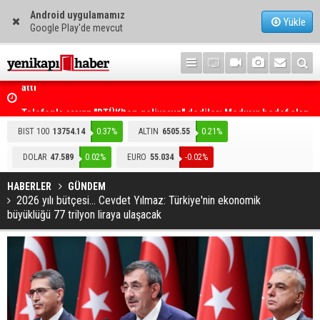
Android uygulamamız
Yükle
Google Play'de mevcut
mza
Telefonla arayıp "RTÜK'ten geliyoruz" dediler: Medyayı hedef alan
akılalmaz tuzak ifşa oldu
BIST 100
13754.14
0.37%
ALTIN
6505.55
0.21%
DOLAR
47.589
0.02%
EURO
55.034
-0.02%
HABERLER
GÜNDEM
2026 yılı bütçesi... Cevdet Yılmaz: Türkiye'nin ekonomik
büyüklüğü 77 trilyon liraya ulaşacak