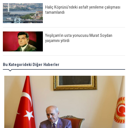
Haliç Köprüsü'ndeki asfalt yenileme çalışması
tamamlandı
Yeşilçam'ın usta yonucusu Murat Soydan
yaşamını yitirdi
Meral Akşener ile Müsavat Dervişoğlu cenazede
Bu Kategorideki Diğer Haberler
görüntülendi
29 Mayıs okullar tatil mi?
Bilim kurgu gerçekleşiyor... Dondurulmuş
insanları hayata döndürecek keşif