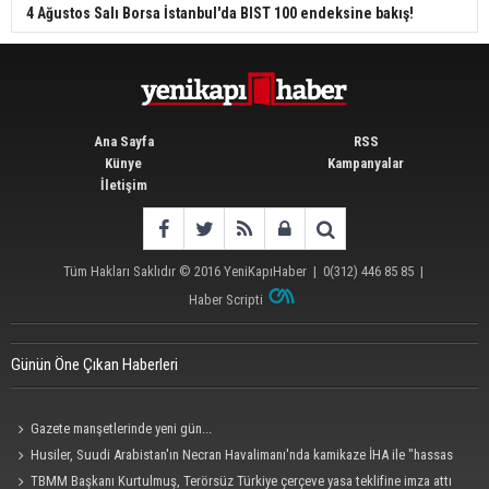
4 Ağustos Salı Borsa İstanbul'da BIST 100 endeksine bakış!
Ana Sayfa
RSS
Künye
Kampanyalar
İletişim
Tüm Hakları Saklıdır © 2016
YeniKapıHaber
|
0(312) 446 85 85
|
Haber Scripti
Günün Öne Çıkan Haberleri
Gazete manşetlerinde yeni gün...
Husiler, Suudi Arabistan'ın Necran Havalimanı'nda kamikaze İHA ile "hassas
bir hedefi" vurduklarını açıkladı
TBMM Başkanı Kurtulmuş, Terörsüz Türkiye çerçeve yasa teklifine imza attı