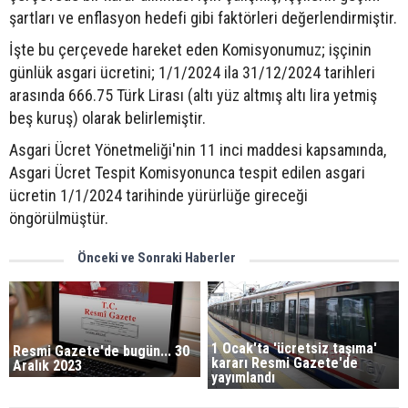
şartları ve enflasyon hedefi gibi faktörleri değerlendirmiştir.
İşte bu çerçevede hareket eden Komisyonumuz; işçinin
günlük asgari ücretini; 1/1/2024 ila 31/12/2024 tarihleri
arasında 666.75 Türk Lirası (altı yüz altmış altı lira yetmiş
beş kuruş) olarak belirlemiştir.
Asgari Ücret Yönetmeliği'nin 11 inci maddesi kapsamında,
Asgari Ücret Tespit Komisyonunca tespit edilen asgari
ücretin 1/1/2024 tarihinde yürürlüğe gireceği
öngörülmüştür.
Önceki ve Sonraki Haberler
1 Ocak'ta 'ücretsiz taşıma'
Resmi Gazete'de bugün... 30
kararı Resmi Gazete'de
Aralık 2023
yayımlandı