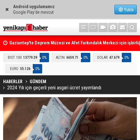
Android uygulamamız
Yükle
Google Play'de mevcut
Gaziantep'te Deprem Müzesi ve Afet Farkındalık Merkezi için işbirliğ
protokolü imzalandı
Resmi Gazete'de Bugün
BIST 100
13779.39
0%
ALTIN
6659.71
0%
DOLAR
47.679
0%
EURO
55.126
0%
HABERLER
GÜNDEM
2024 Yılı için geçerli yeni asgari ücret yayımlandı