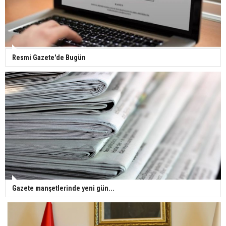
Gazze'deki Sağlık Bakanlığı duyurdu: Vahşetin
pençesinde 2 salgın vaka tespit edildi
Resmi Gazete'de Bugün
Gazete manşetlerinde yeni gün...