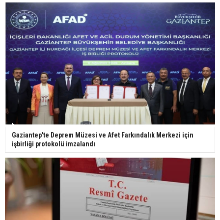
29 Mayıs okullar tatil mi?
Bilim kurgu gerçekleşiyor... Dondurulmuş
insanları hayata döndürecek keşif
Ünlü türkücü Mahmut Tuncer estetik operasyon
Gaziantep'te Deprem Müzesi ve Afet Farkındalık Merkezi için
geçirdi: Son hali gündem oldu
işbirliği protokolü imzalandı
Yerli turist 229,7 milyar lira seyahat harcaması
yaptı