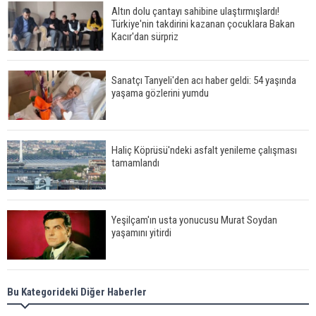
Altın dolu çantayı sahibine ulaştırmışlardı!
Türkiye'nin takdirini kazanan çocuklara Bakan
Kacır'dan sürpriz
Sanatçı Tanyeli'den acı haber geldi: 54 yaşında
yaşama gözlerini yumdu
Haliç Köprüsü'ndeki asfalt yenileme çalışması
tamamlandı
Yeşilçam'ın usta yonucusu Murat Soydan
yaşamını yitirdi
Meral Akşener ile Müsavat Dervişoğlu cenazede
Bu Kategorideki Diğer Haberler
görüntülendi