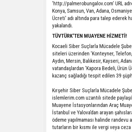
'http://palmerobungalov.com' URL adre
Konya, Samsun, Van, Adana, Osmaniye 
Ücreti' adı altında para talep ederek 
yakalandı.
TÜVTÜRK'TEN MUAYENE HİZMETİ!
Kocaeli Siber Suçlarla Mücadele Şube
siteleri üzerinden 'Konteyner, Telefon,
Aydın, Mersin, Balıkesir, Kayseri, Adan
vatandaşlardan 'Kapora Bedeli, Ürün Üc
kazanç sağladığı tespit edilen 39 şüph
Kırşehir Siber Suçlarla Mücadele Şub
islemlerim.com uzantılı sitede paylaş
Muayene İstasyonlarından Araç Muayen
İstanbul ve Yalova’dan arayan şahıslar
ödeme yapılmaması halinde randevu al
tutarların bir kısmı ile vergi veya ce