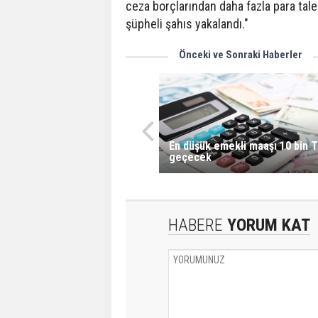
ceza borçlarından daha fazla para tal
şüpheli şahıs yakalandı."
Önceki ve Sonraki Haberler
En düşük emekli maaşı 10 bin T
geçecek
HABERE
YORUM KAT