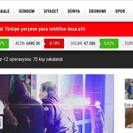
AKALE
GÜNDEM
SİYASET
DÜNYA
EKONOMİ
SPOR
EKNOLOJİ
EĞİTİM
GENEL
 Türkiye çerçeve yasa teklifine imza attı
ruz" dediler: Medyayı hedef alan akılalmaz tuzak ifşa oldu
.7%
ALTIN
6480.36
-0.18%
DOLAR
47.586
0.02%
EUR
z-12 operasyonu: 75 kişi yakalandı
Baka