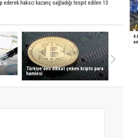
ep ederek haksız kazanç sağladığı tespit edilen 13
4 
en
L'yi
Türkiye'den dikkat çeken kripto para
hamlesi