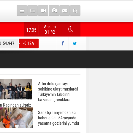
Ankara
"Terörsüz Türkiye" düzenlemesi... AK Parti heyeti, CHP
17:05
31 °C
O
54.947
-0.12%
Altın dolu çantayı
sahibine ulaştırmışlardı!
Türkiye'nin takdirini
kazanan çocuklara
n Kacır'dan sürpriz
Sanatçı Tanyeli'den acı
haber geldi: 54 yaşında
yaşama gözlerini yumdu