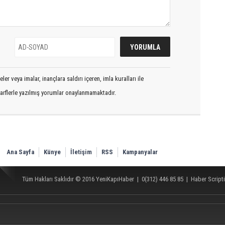
er veya imalar, inançlara saldırı içeren, imla kuralları ile
arflerle yazılmış yorumlar onaylanmamaktadır.
Ana Sayfa
Künye
İletişim
RSS
Kampanyalar
Tüm Hakları Saklıdır © 2016
YeniKapıHaber
|
0(312) 446 85 85
|
Haber Scripti