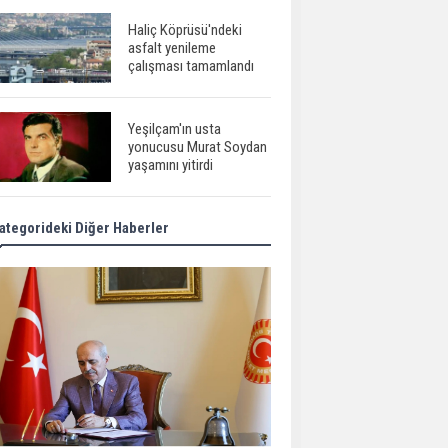
Haliç Köprüsü'ndeki
asfalt yenileme
çalışması tamamlandı
Yeşilçam'ın usta
yonucusu Murat Soydan
yaşamını yitirdi
ategorideki Diğer Haberler
Meral Akşener ile
Müsavat Dervişoğlu
cenazede görüntülendi
29 Mayıs okullar tatil mi?
Bilim kurgu
gerçekleşiyor...