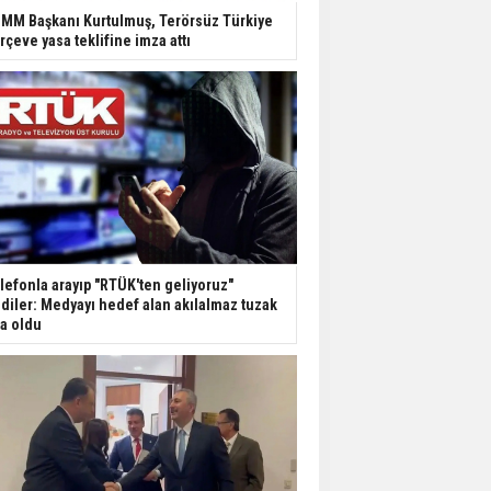
Dondurulmuş insanları
MM Başkanı Kurtulmuş, Terörsüz Türkiye
hayata döndürecek keşif
rçeve yasa teklifine imza attı
Ünlü türkücü Mahmut
Tuncer estetik
operasyon geçirdi: Son
hali gündem oldu
Yerli turist 229,7 milyar
lira seyahat harcaması
yaptı
lefonla arayıp "RTÜK'ten geliyoruz"
Gazze'deki Sağlık
diler: Medyayı hedef alan akılalmaz tuzak
Bakanlığı duyurdu:
şa oldu
Vahşetin pençesinde 2
salgın vaka tespit edildi