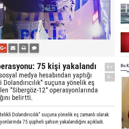
perasyonu: 75 kişi yakalandı
Bu K
A+
a sosyal medya hesabından yaptığı
A-
li Dolandırıcılık" suçuna yönelik eş
ilen "Sibergöz-12" operasyonlarında
ını belirtti.
Nitelikli Dolandırıcılık" suçuna yönelik eş zamanlı olarak
onlarında 75 şüpheli şahsın yakalandığını açıkladı.