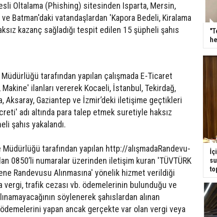
sli Oltalama (Phishing) sitesinden Isparta, Mersin,
ve Batman'daki vatandaşlardan 'Kapora Bedeli, Kiralama
haksız kazanç sağladığı tespit edilen 15 şüpheli şahıs
"T
he
 Müdürlüğü tarafından yapılan çalışmada E-Ticaret
 Makine' ilanları vererek Kocaeli, İstanbul, Tekirdağ,
a, Aksaray, Gaziantep ve İzmir’deki iletişime geçtikleri
reti' adı altında para talep etmek suretiyle haksız
eli şahıs yakalandı.
e Müdürlüğü tarafından yapılan http://alışmadaRandevu-
İç
ılan 0850’li numaralar üzerinden iletişim kuran 'TÜVTÜRK
su
to
e Randevusu Alınmasına' yönelik hizmet verildiği
a vergi, trafik cezası vb. ödemelerinin bulunduğu ve
ınamayacağının söylenerek şahıslardan alınan
za ödemelerini yapan ancak gerçekte var olan vergi veya