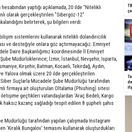
TB
 hesabından yaptığı açıklamada, 20 ilde "Nitelikli
çe
nlı olarak gerçekleştirilen "Sibergöz-12"
landığını belirterek, şu bilgileri verdi:
bilişim sistemlerini kullanarak nitelikli dolandırıcılık
uası ve desteğiyle onlara göz açtırmayacağız. Emniyet
ele Daire Başkanlığımız koordinesinde İl Emniyet
ube Müdürlüklerince; İzmir, İstanbul, Nevşehir, Isparta,
aniye, Kırşehir, Batman, Kocaeli, Tekirdağ, Aydın,
 ve Yalova olmak üzere 20 ilde gerçekleştirilen
Te
r Siber Suçlarla Mücadele Şube Müdürlüğü tarafından
de
if
li firmaya ait oluşturulan Oltalama (Phishing) sitesi
k iletişime geçtikleri vatandaşlardan 'Araç Bedeli, Kargo
ek haksız kazanç sağladığı tespit edilen 8 şüpheli şahıs
e Müdürlüğü tarafından yapılan çalışmada Instagram
n 'Kiralık Bungalov' temasını kullanarak oluşturdukları