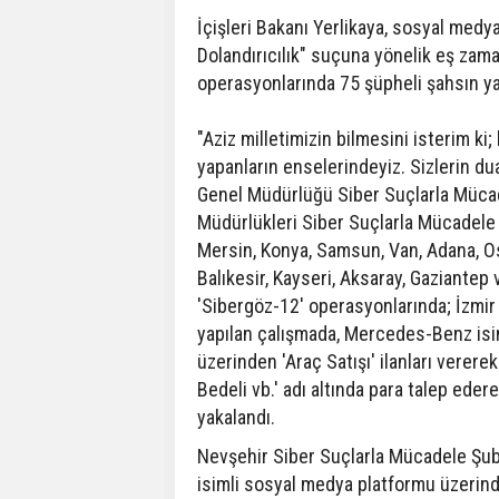
İçişleri Bakanı Yerlikaya, sosyal medya
Dolandırıcılık" suçuna yönelik eş zama
operasyonlarında 75 şüpheli şahsın yaka
"Aziz milletimizin bilmesini isterim ki; 
yapanların enselerindeyiz. Sizlerin d
Genel Müdürlüğü Siber Suçlarla Mücad
Müdürlükleri Siber Suçlarla Mücadele Ş
Mersin, Konya, Samsun, Van, Adana, Osm
Balıkesir, Kayseri, Aksaray, Gaziantep
'Sibergöz-12' operasyonlarında; İzmi
yapılan çalışmada, Mercedes-Benz isim
üzerinden 'Araç Satışı' ilanları verere
Bedeli vb.' adı altında para talep eder
yakalandı.
Nevşehir Siber Suçlarla Mücadele Şub
isimli sosyal medya platformu üzerinde