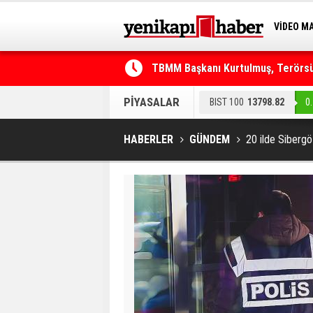
VİDEO M
BİLİM-T
TBMM Başkanı Kurtulmuş, Terörsüz
Telefonla arayıp "RTÜK'ten geliyo
PİYASALAR
BIST 100
13798.82
0
HABERLER
GÜNDEM
20 ilde Sibergö