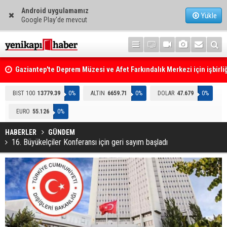
Android uygulamamız
Yükle
Google Play'de mevcut
Gaziantep'te Deprem Müzesi ve Afet Farkındalık Merkezi için işbirliğ
protokolü imzalandı
Resmi Gazete'de Bugün
BIST 100
13779.39
0%
ALTIN
6659.71
0%
DOLAR
47.679
0%
EURO
55.126
0%
HABERLER
GÜNDEM
16. Büyükelçiler Konferansı için geri sayım başladı