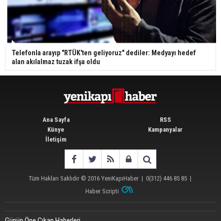
Telefonla arayıp "RTÜK'ten geliyoruz" dediler: Medyayı hedef
alan akılalmaz tuzak ifşa oldu
Ana Sayfa
RSS
Künye
Kampanyalar
İletişim
Tüm Hakları Saklıdır © 2016
YeniKapıHaber
|
0(312) 446 85 85
|
Haber Scripti
Günün Öne Çıkan Haberleri