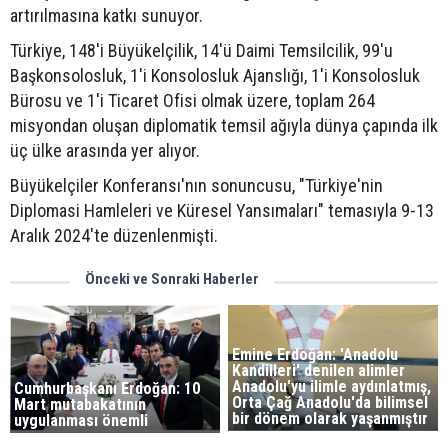
artırılmasına katkı sunuyor.
Türkiye, 148'i Büyükelçilik, 14'ü Daimi Temsilcilik, 99'u
Başkonsolosluk, 1'i Konsolosluk Ajanslığı, 1'i Konsolosluk
Bürosu ve 1'i Ticaret Ofisi olmak üzere, toplam 264
misyondan oluşan diplomatik temsil ağıyla dünya çapında ilk
üç ülke arasında yer alıyor.
Büyükelçiler Konferansı'nın sonuncusu, "Türkiye'nin
Diplomasi Hamleleri ve Küresel Yansımaları" temasıyla 9-13
Aralık 2024'te düzenlenmişti.
Önceki ve Sonraki Haberler
Emine Erdoğan: 'Anadolu
Kandilleri' denilen alimler
Anadolu'yu ilimle aydınlatmış,
Cumhurbaşkanı Erdoğan: 10
Orta Çağ Anadolu'da bilimsel
Mart mutabakatının
bir dönem olarak yaşanmıştır
uygulanması önemli