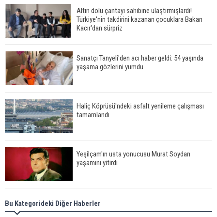
Altın dolu çantayı sahibine ulaştırmışlardı!
Türkiye'nin takdirini kazanan çocuklara Bakan
Kacır'dan sürpriz
Sanatçı Tanyeli'den acı haber geldi: 54 yaşında
yaşama gözlerini yumdu
Haliç Köprüsü'ndeki asfalt yenileme çalışması
tamamlandı
Yeşilçam'ın usta yonucusu Murat Soydan
yaşamını yitirdi
Meral Akşener ile Müsavat Dervişoğlu cenazede
Bu Kategorideki Diğer Haberler
görüntülendi