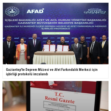
29 Mayıs okullar tatil mi?
Bilim kurgu gerçekleşiyor... Dondurulmuş
insanları hayata döndürecek keşif
Ünlü türkücü Mahmut Tuncer estetik operasyon
Gaziantep'te Deprem Müzesi ve Afet Farkındalık Merkezi için
geçirdi: Son hali gündem oldu
işbirliği protokolü imzalandı
Yerli turist 229,7 milyar lira seyahat harcaması
yaptı