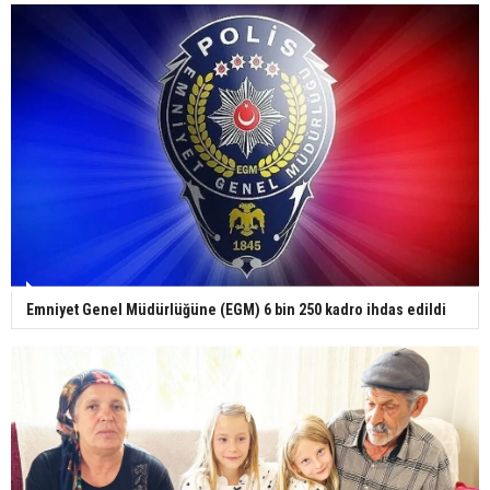
Yerli turist 229,7 milyar lira seyahat harcaması
yaptı
Gazze'deki Sağlık Bakanlığı duyurdu: Vahşetin
pençesinde 2 salgın vaka tespit edildi
Emniyet Genel Müdürlüğüne (EGM) 6 bin 250 kadro ihdas edildi