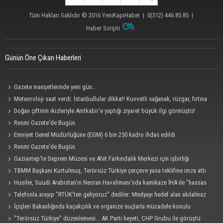
Tüm Hakları Saklıdır © 2016
YeniKapıHaber
|
0(312) 446 85 85
|
Haber Scripti
Günün Öne Çıkan Haberleri
Gazete manşetlerinde yeni gün...
Meteoroloji saat verdi: İstanbullular dikkat! Kuvvetli sağanak, rüzgar, fırtına
geliyor... Tedbirinizi alın
Doğan çiftinin ikizleriyle Anıtkabir'e yaptığı ziyaret büyük ilgi görmüştü!
Bakanlık devreye girdi: Devlet şefkat elini uzattı
Resmi Gazete'de Bugün
Emniyet Genel Müdürlüğüne (EGM) 6 bin 250 kadro ihdas edildi
Resmi Gazete'de Bugün
Gaziantep'te Deprem Müzesi ve Afet Farkındalık Merkezi için işbirliği
protokolü imzalandı
TBMM Başkanı Kurtulmuş, Terörsüz Türkiye çerçeve yasa teklifine imza attı
Husiler, Suudi Arabistan'ın Necran Havalimanı'nda kamikaze İHA ile "hassas
bir hedefi" vurduklarını açıkladı
Telefonla arayıp "RTÜK'ten geliyoruz" dediler: Medyayı hedef alan akılalmaz
tuzak ifşa oldu
İçişleri Bakanlığında kaçakçılık ve organize suçlarla mücadele konulu
güvenlik toplantısı yapıldı
"Terörsüz Türkiye" düzenlemesi... AK Parti heyeti, CHP Grubu ile görüştü