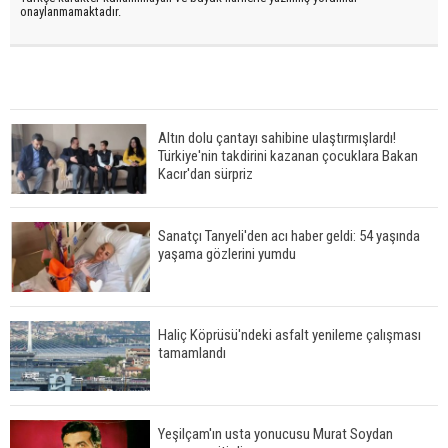
onaylanmamaktadır.
Altın dolu çantayı sahibine ulaştırmışlardı!
Türkiye'nin takdirini kazanan çocuklara Bakan
Kacır'dan sürpriz
Sanatçı Tanyeli'den acı haber geldi: 54 yaşında
yaşama gözlerini yumdu
Haliç Köprüsü'ndeki asfalt yenileme çalışması
tamamlandı
Yeşilçam'ın usta yonucusu Murat Soydan