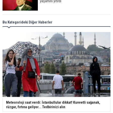
yaşamını yitirdi
Meral Akşener ile Müsavat Dervişoğlu cenazede
Bu Kategorideki Diğer Haberler
görüntülendi
29 Mayıs okullar tatil mi?
Bilim kurgu gerçekleşiyor... Dondurulmuş
insanları hayata döndürecek keşif
Ünlü türkücü Mahmut Tuncer estetik operasyon
geçirdi: Son hali gündem oldu
Meteoroloji saat verdi: İstanbullular dikkat! Kuvvetli sağanak,
rüzgar, fırtına geliyor... Tedbirinizi alın