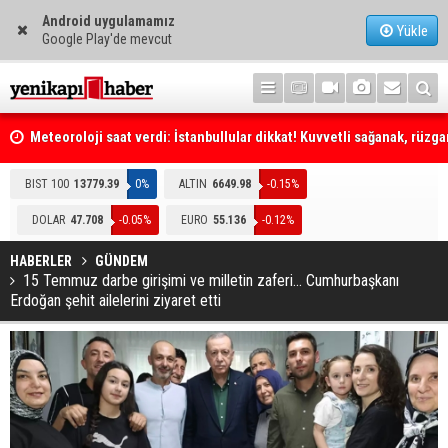
Android uygulamamız
Yükle
Google Play'de mevcut
Meteoroloji saat verdi: İstanbullular dikkat! Kuvvetli sağanak, rüzga
fırtına geliyor... Tedbirinizi alın
Emniyet Genel Müdürlüğüne (EGM) 6 bin 250 kadro ihdas edildi
BIST 100
13779.39
0%
ALTIN
6649.98
-0.15%
DOLAR
47.708
-0.05%
EURO
55.136
-0.12%
HABERLER
GÜNDEM
15 Temmuz darbe girişimi ve milletin zaferi... Cumhurbaşkanı
Erdoğan şehit ailelerini ziyaret etti