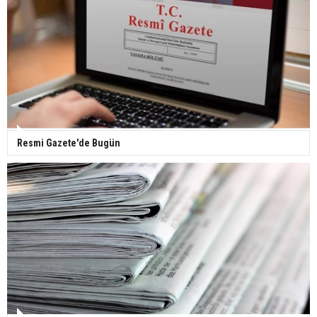
yaptı
Gazze'deki Sağlık Bakanlığı duyurdu: Vahşetin
pençesinde 2 salgın vaka tespit edildi
Resmi Gazete'de Bugün