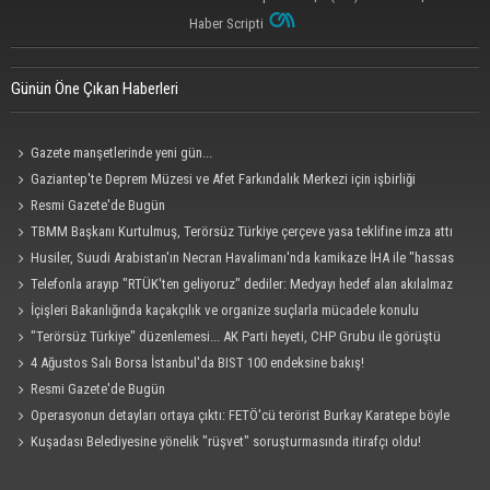
Haber Scripti
Günün Öne Çıkan Haberleri
Gazete manşetlerinde yeni gün...
Gaziantep'te Deprem Müzesi ve Afet Farkındalık Merkezi için işbirliği
protokolü imzalandı
Resmi Gazete'de Bugün
TBMM Başkanı Kurtulmuş, Terörsüz Türkiye çerçeve yasa teklifine imza attı
Husiler, Suudi Arabistan'ın Necran Havalimanı'nda kamikaze İHA ile "hassas
bir hedefi" vurduklarını açıkladı
Telefonla arayıp "RTÜK'ten geliyoruz" dediler: Medyayı hedef alan akılalmaz
tuzak ifşa oldu
İçişleri Bakanlığında kaçakçılık ve organize suçlarla mücadele konulu
güvenlik toplantısı yapıldı
"Terörsüz Türkiye" düzenlemesi... AK Parti heyeti, CHP Grubu ile görüştü
4 Ağustos Salı Borsa İstanbul'da BIST 100 endeksine bakış!
Resmi Gazete'de Bugün
Operasyonun detayları ortaya çıktı: FETÖ'cü terörist Burkay Karatepe böyle
yakalandı!
Kuşadası Belediyesine yönelik "rüşvet" soruşturmasında itirafçı oldu!
Cezaevinde 'sus' tehdidi