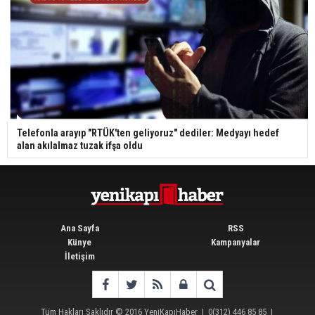
Telefonla arayıp "RTÜK'ten geliyoruz" dediler: Medyayı hedef
alan akılalmaz tuzak ifşa oldu
Ana Sayfa
RSS
Künye
Kampanyalar
İletişim
Tüm Hakları Saklıdır © 2016
YeniKapıHaber
|
0(312) 446 85 85
|