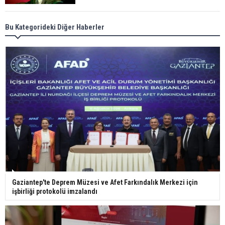
Meral Akşener ile Müsavat Dervişoğlu cenazede
Bu Kategorideki Diğer Haberler
görüntülendi
29 Mayıs okullar tatil mi?
Bilim kurgu gerçekleşiyor... Dondurulmuş
insanları hayata döndürecek keşif
Ünlü türkücü Mahmut Tuncer estetik operasyon
Gaziantep'te Deprem Müzesi ve Afet Farkındalık Merkezi için
geçirdi: Son hali gündem oldu
işbirliği protokolü imzalandı
Yerli turist 229,7 milyar lira seyahat harcaması