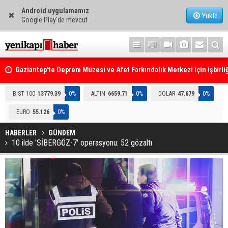
Android uygulamamız
Yükle
Google Play'de mevcut
Gaziantep'te Deprem Müzesi ve Afet Farkındalık Merkezi için işbirliğ
protokolü imzalandı
Resmi Gazete'de Bugün
BIST 100
13779.39
0%
ALTIN
6659.71
0%
DOLAR
47.679
0%
EURO
55.126
0%
HABERLER
GÜNDEM
10 ilde 'SİBERGÖZ-7' operasyonu: 52 gözaltı