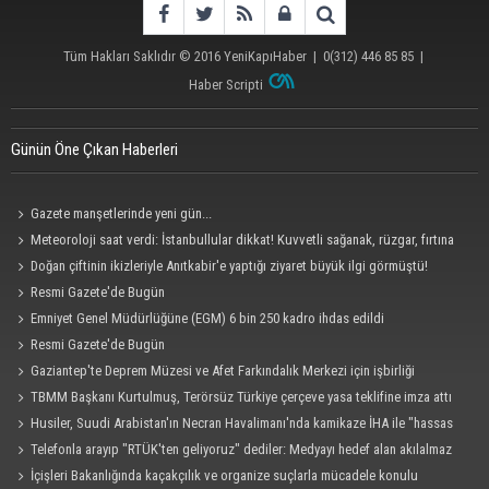
Tüm Hakları Saklıdır © 2016
YeniKapıHaber
|
0(312) 446 85 85
|
Haber Scripti
Günün Öne Çıkan Haberleri
Gazete manşetlerinde yeni gün...
Meteoroloji saat verdi: İstanbullular dikkat! Kuvvetli sağanak, rüzgar, fırtına
geliyor... Tedbirinizi alın
Doğan çiftinin ikizleriyle Anıtkabir'e yaptığı ziyaret büyük ilgi görmüştü!
Bakanlık devreye girdi: Devlet şefkat elini uzattı
Resmi Gazete'de Bugün
Emniyet Genel Müdürlüğüne (EGM) 6 bin 250 kadro ihdas edildi
Resmi Gazete'de Bugün
Gaziantep'te Deprem Müzesi ve Afet Farkındalık Merkezi için işbirliği
protokolü imzalandı
TBMM Başkanı Kurtulmuş, Terörsüz Türkiye çerçeve yasa teklifine imza attı
Husiler, Suudi Arabistan'ın Necran Havalimanı'nda kamikaze İHA ile "hassas
bir hedefi" vurduklarını açıkladı
Telefonla arayıp "RTÜK'ten geliyoruz" dediler: Medyayı hedef alan akılalmaz
tuzak ifşa oldu
İçişleri Bakanlığında kaçakçılık ve organize suçlarla mücadele konulu