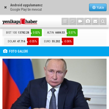
Android uygulamamız
Yükle
Google Play'de mevcut
BIST 100
13782.28
0.02%
ALTIN
6684.53
0.37%
DOLAR
47.716
-0.05%
EURO
55.202
-0.06%
FOTO GALERİ