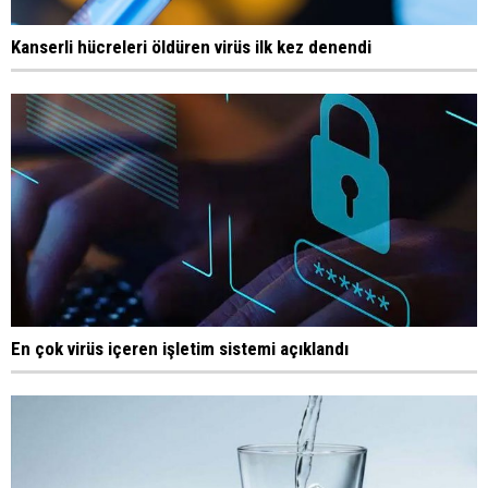
Kanserli hücreleri öldüren virüs ilk kez denendi
En çok virüs içeren işletim sistemi açıklandı