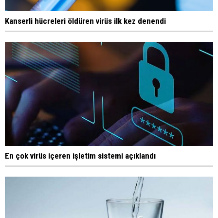
Kanserli hücreleri öldüren virüs ilk kez denendi
En çok virüs içeren işletim sistemi açıklandı