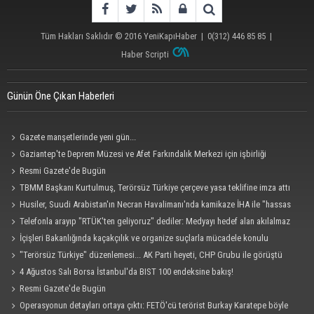
Tüm Hakları Saklıdır © 2016
YeniKapıHaber
|
0(312) 446 85 85
|
Haber Scripti
Günün Öne Çıkan Haberleri
Gazete manşetlerinde yeni gün...
Gaziantep'te Deprem Müzesi ve Afet Farkındalık Merkezi için işbirliği
protokolü imzalandı
Resmi Gazete'de Bugün
TBMM Başkanı Kurtulmuş, Terörsüz Türkiye çerçeve yasa teklifine imza attı
Husiler, Suudi Arabistan'ın Necran Havalimanı'nda kamikaze İHA ile "hassas
bir hedefi" vurduklarını açıkladı
Telefonla arayıp "RTÜK'ten geliyoruz" dediler: Medyayı hedef alan akılalmaz
tuzak ifşa oldu
İçişleri Bakanlığında kaçakçılık ve organize suçlarla mücadele konulu
güvenlik toplantısı yapıldı
"Terörsüz Türkiye" düzenlemesi... AK Parti heyeti, CHP Grubu ile görüştü
4 Ağustos Salı Borsa İstanbul'da BIST 100 endeksine bakış!
Resmi Gazete'de Bugün
Operasyonun detayları ortaya çıktı: FETÖ'cü terörist Burkay Karatepe böyle