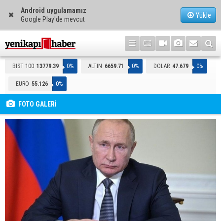
Android uygulamamız
Yükle
Google Play'de mevcut
BIST 100
13779.39
0%
ALTIN
6659.71
0%
DOLAR
47.679
0%
EURO
55.126
0%
FOTO GALERİ