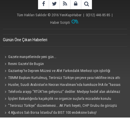
Tüm Hakları Saklıdır © 2016
YeniKapıHaber
|
0(312) 446 85 85
|
Haber Scripti
Günün Öne Çıkan Haberleri
Gazete manşetlerinde yeni gün...
Resmi Gazete'de Bugün
Gaziantep'te Deprem Müzesi ve Afet Farkındalık Merkezi için işbirliği
protokolü imzalandı
TBMM Başkanı Kurtulmuş, Terörsüz Türkiye çerçeve yasa teklifine imza attı
Husiler, Suudi Arabistan'ın Necran Havalimanı'nda kamikaze İHA ile "hassas
bir hedefi" vurduklarını açıkladı
Telefonla arayıp "RTÜK'ten geliyoruz" dediler: Medyayı hedef alan akılalmaz
tuzak ifşa oldu
İçişleri Bakanlığında kaçakçılık ve organize suçlarla mücadele konulu
güvenlik toplantısı yapıldı
"Terörsüz Türkiye" düzenlemesi... AK Parti heyeti, CHP Grubu ile görüştü
4 Ağustos Salı Borsa İstanbul'da BIST 100 endeksine bakış!