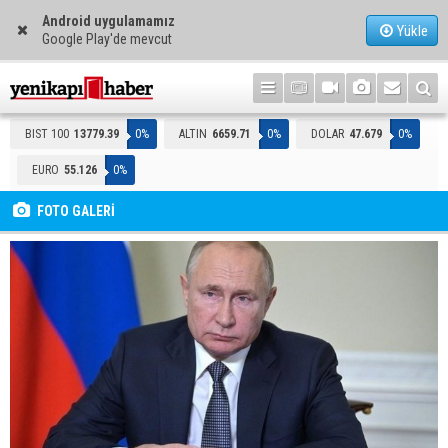
Android uygulamamız
Yükle
Google Play'de mevcut
BIST 100
13779.39
0%
ALTIN
6659.71
0%
DOLAR
47.679
0%
EURO
55.126
0%
FOTO GALERİ