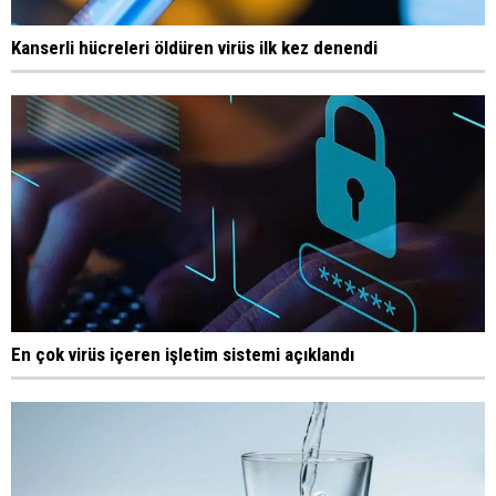
Kanserli hücreleri öldüren virüs ilk kez denendi
En çok virüs içeren işletim sistemi açıklandı