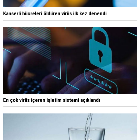
Kanserli hücreleri öldüren virüs ilk kez denendi
En çok virüs içeren işletim sistemi açıklandı