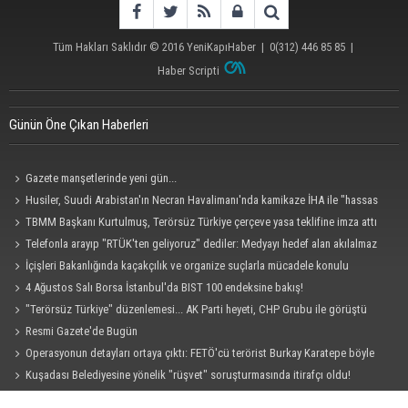
Tüm Hakları Saklıdır © 2016
YeniKapıHaber
|
0(312) 446 85 85
|
Haber Scripti
Günün Öne Çıkan Haberleri
Gazete manşetlerinde yeni gün...
Husiler, Suudi Arabistan'ın Necran Havalimanı'nda kamikaze İHA ile "hassas
bir hedefi" vurduklarını açıkladı
TBMM Başkanı Kurtulmuş, Terörsüz Türkiye çerçeve yasa teklifine imza attı
Telefonla arayıp "RTÜK'ten geliyoruz" dediler: Medyayı hedef alan akılalmaz
tuzak ifşa oldu
İçişleri Bakanlığında kaçakçılık ve organize suçlarla mücadele konulu
güvenlik toplantısı yapıldı
4 Ağustos Salı Borsa İstanbul'da BIST 100 endeksine bakış!
"Terörsüz Türkiye" düzenlemesi... AK Parti heyeti, CHP Grubu ile görüştü
Resmi Gazete'de Bugün
Operasyonun detayları ortaya çıktı: FETÖ'cü terörist Burkay Karatepe böyle
yakalandı!
Kuşadası Belediyesine yönelik "rüşvet" soruşturmasında itirafçı oldu!
Cezaevinde 'sus' tehdidi