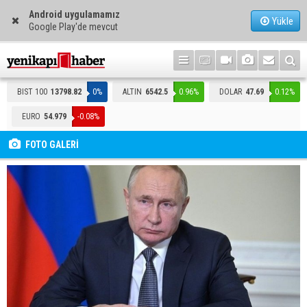
Android uygulamamız
Yükle
Google Play'de mevcut
BIST 100
13798.82
0%
ALTIN
6542.5
0.96%
DOLAR
47.69
0.12%
EURO
54.979
-0.08%
FOTO GALERİ