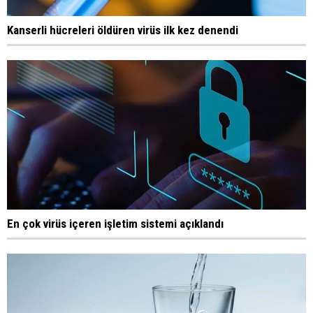
Kanserli hücreleri öldüren virüs ilk kez denendi
En çok virüs içeren işletim sistemi açıklandı