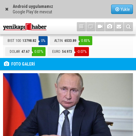
Android uygulamamız
Yükle
Google Play'de mevcut
BIST 100
13798.82
0%
ALTIN
6533.89
0.83%
DOLAR
47.67
0.07%
EURO
54.973
-0.07%
FOTO GALERİ