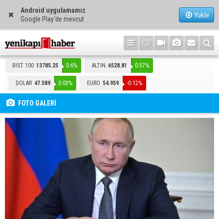
Android uygulamamız
Yükle
Google Play'de mevcut
BIST 100
13785.25
0.6%
ALTIN
6528.81
0.57%
DOLAR
47.589
0.03%
EURO
54.959
-0.12%
FOTO GALERİ