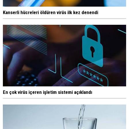
Kanserli hücreleri öldüren virüs ilk kez denendi
En çok virüs içeren işletim sistemi açıklandı