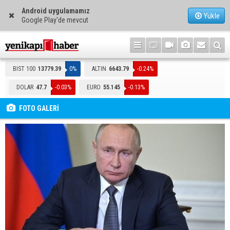
Android uygulamamız
Yükle
Google Play'de mevcut
BIST 100
13779.39
0%
ALTIN
6643.79
-0.24%
DOLAR
47.7
-0.03%
EURO
55.145
-0.13%
FOTO GALERİ