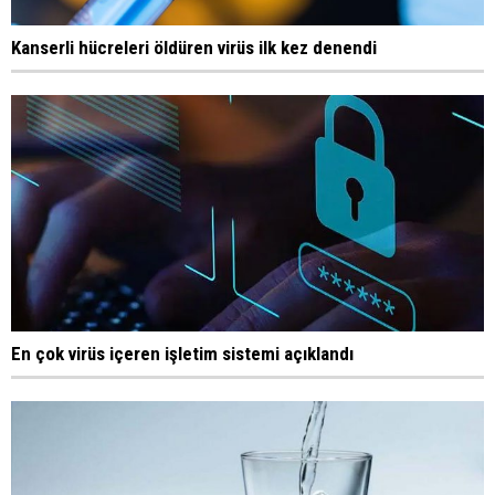
Kanserli hücreleri öldüren virüs ilk kez denendi
En çok virüs içeren işletim sistemi açıklandı