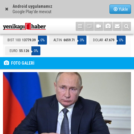
Android uygulamamız
Yükle
Google Play'de mevcut
BIST 100
13779.39
0%
ALTIN
6659.71
0%
DOLAR
47.679
0%
EURO
55.126
0%
FOTO GALERİ