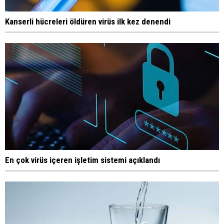
Kanserli hücreleri öldüren virüs ilk kez denendi
En çok virüs içeren işletim sistemi açıklandı