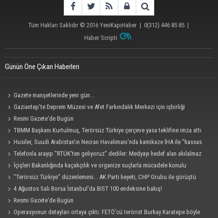
Tüm Hakları Saklıdır © 2016
YeniKapıHaber
|
0(312) 446 85 85
|
Haber Scripti
Günün Öne Çıkan Haberleri
Gazete manşetlerinde yeni gün...
Gaziantep'te Deprem Müzesi ve Afet Farkındalık Merkezi için işbirliği
protokolü imzalandı
Resmi Gazete'de Bugün
TBMM Başkanı Kurtulmuş, Terörsüz Türkiye çerçeve yasa teklifine imza attı
Husiler, Suudi Arabistan'ın Necran Havalimanı'nda kamikaze İHA ile "hassas
bir hedefi" vurduklarını açıkladı
Telefonla arayıp "RTÜK'ten geliyoruz" dediler: Medyayı hedef alan akılalmaz
tuzak ifşa oldu
İçişleri Bakanlığında kaçakçılık ve organize suçlarla mücadele konulu
güvenlik toplantısı yapıldı
"Terörsüz Türkiye" düzenlemesi... AK Parti heyeti, CHP Grubu ile görüştü
4 Ağustos Salı Borsa İstanbul'da BIST 100 endeksine bakış!
Resmi Gazete'de Bugün
Operasyonun detayları ortaya çıktı: FETÖ'cü terörist Burkay Karatepe böyle