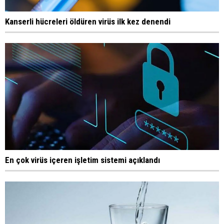
Kanserli hücreleri öldüren virüs ilk kez denendi
En çok virüs içeren işletim sistemi açıklandı