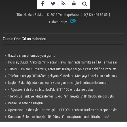
Tüm Hakları Saklıdır © 2016
YeniKapıHaber
|
0(312) 446 85 85
|
Haber Scripti
Günün Öne Çıkan Haberleri
Gazete manşetlerinde yeni gün...
Husiler, Suudi Arabistan'ın Necran Havalimanı'nda kamikaze İHA ile "hassas
bir hedefi" vurduklarını açıkladı
TBMM Başkanı Kurtulmuş, Terörsüz Türkiye çerçeve yasa teklifine imza attı
Telefonla arayıp "RTÜK'ten geliyoruz" dediler: Medyayı hedef alan akılalmaz
tuzak ifşa oldu
İçişleri Bakanlığında kaçakçılık ve organize suçlarla mücadele konulu
güvenlik toplantısı yapıldı
4 Ağustos Salı Borsa İstanbul'da BIST 100 endeksine bakış!
"Terörsüz Türkiye" düzenlemesi... AK Parti heyeti, CHP Grubu ile görüştü
Resmi Gazete'de Bugün
Operasyonun detayları ortaya çıktı: FETÖ'cü terörist Burkay Karatepe böyle
yakalandı!
Kuşadası Belediyesine yönelik "rüşvet" soruşturmasında itirafçı oldu!
Cezaevinde 'sus' tehdidi