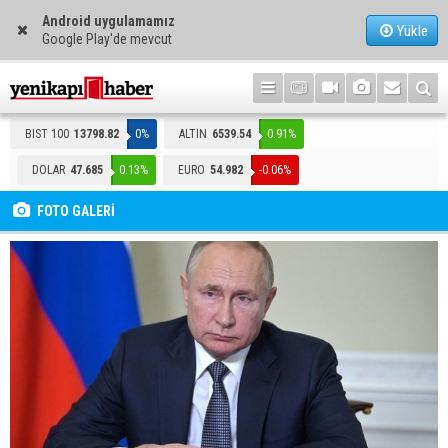
Android uygulamamız
Yükle
Google Play'de mevcut
BIST 100
13798.82
0%
ALTIN
6539.54
0.91%
DOLAR
47.685
0.13%
EURO
54.982
-0.06%
FOTO GALERİ