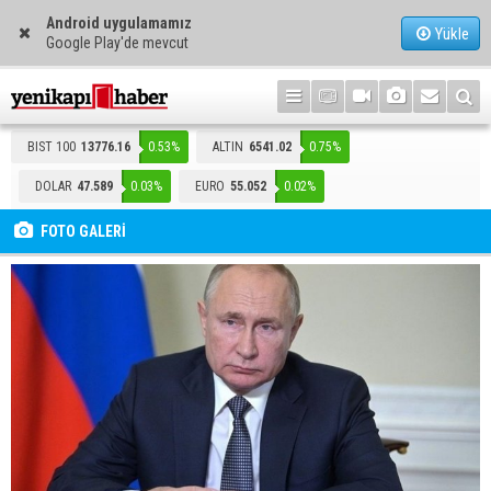
Android uygulamamız
Yükle
Google Play'de mevcut
BIST 100
13776.16
0.53%
ALTIN
6541.02
0.75%
DOLAR
47.589
0.03%
EURO
55.052
0.02%
FOTO GALERİ