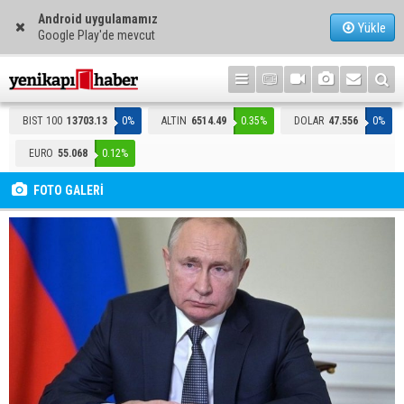
Android uygulamamız
Yükle
Google Play'de mevcut
BIST 100
13703.13
0%
ALTIN
6514.49
0.35%
DOLAR
47.556
0%
EURO
55.068
0.12%
FOTO GALERİ