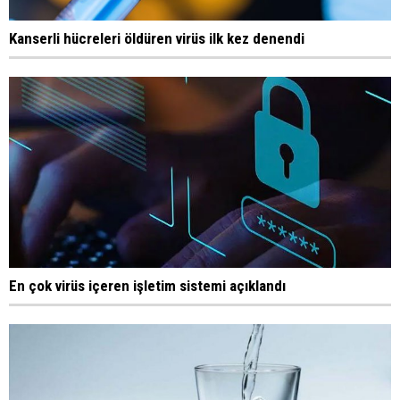
Kanserli hücreleri öldüren virüs ilk kez denendi
En çok virüs içeren işletim sistemi açıklandı