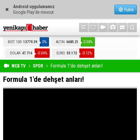
Android uygulamamız
Yükle
Google Play'de mevcut
BIST 100
13779.39
0%
ALTIN
6685.21
0.38%
DOLAR
47.716
-0.04%
EURO
55.172
-0.12%
Formula 1'de dehşet anları!
WEB TV
SPOR
Formula 1'de dehşet anları!