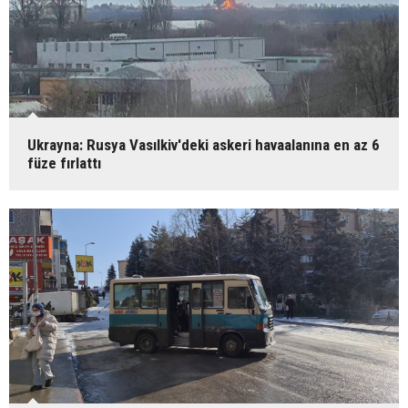
Ukrayna: Rusya Vasılkiv'deki askeri havaalanına en az 6
füze fırlattı