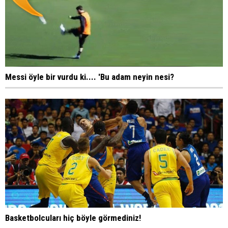
Messi öyle bir vurdu ki.... 'Bu adam neyin nesi?
Basketbolcuları hiç böyle görmediniz!