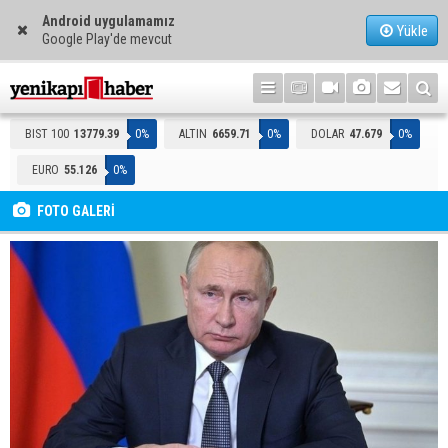
Android uygulamamız
Yükle
Google Play'de mevcut
BIST 100
13779.39
0%
ALTIN
6659.71
0%
DOLAR
47.679
0%
EURO
55.126
0%
FOTO GALERİ