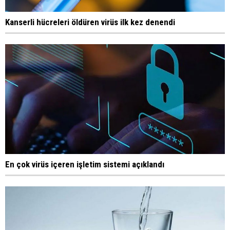
Kanserli hücreleri öldüren virüs ilk kez denendi
En çok virüs içeren işletim sistemi açıklandı