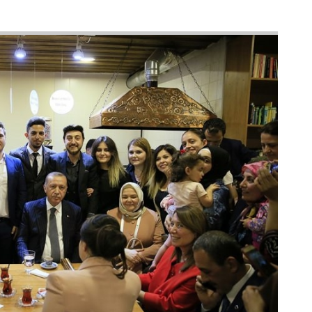
2
13
 Tarihi Odunpazarı
ehir Milletvekili