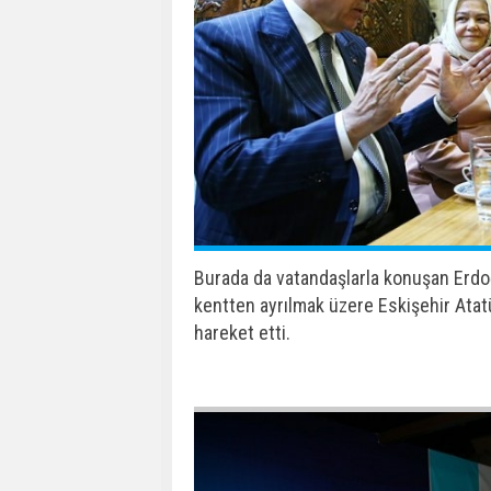
Ardından Cumhurbaşkanı Erdoğan, ayn
tarihi Tiryakizade Kıraathanesine de bi
gerçekleştirdi.