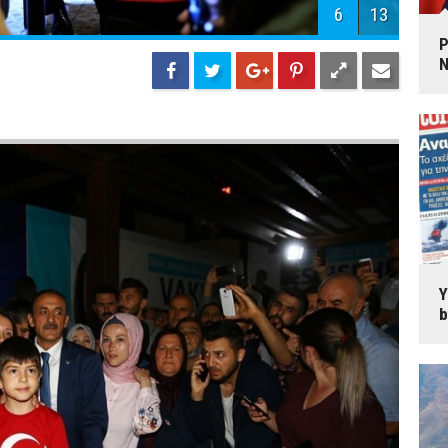
P
N
Y
b