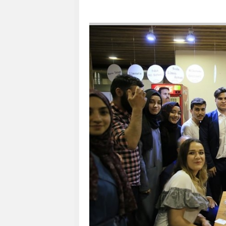
Cumhurbaşkanı Recep Tayyip Erdoğan,
Bölgesinde bulunan ve partisinin Eskiş