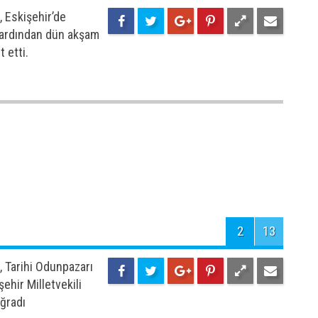
1
13
 Eskişehir’de
ın ardından dün akşam
t etti.