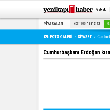
GENEL
EKONOM
PİYASALAR
BIST 100
13813.42
0
EURO
55.044
-0.04%
FOTO GALERİ
SİYASET
Cumhurb
Cumhurbaşkanı Erdoğan kır