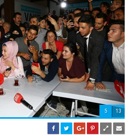
4
13
ğan, daha sonra
atürk Stadyumuna