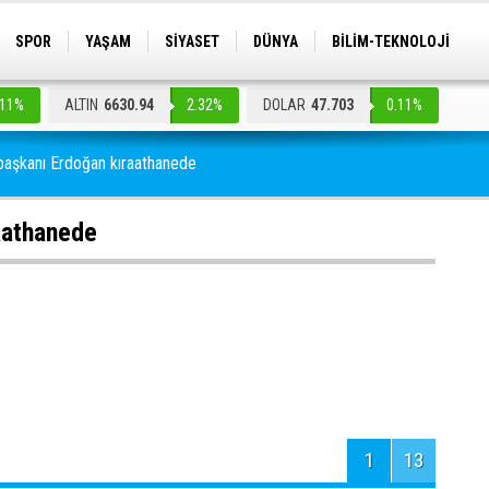
SPOR
YAŞAM
SİYASET
DÜNYA
BİLİM-TEKNOLOJİ
İ
GAZETELER
KÜLTÜR SANAT
.11%
ALTIN
6630.94
2.32%
DOLAR
47.703
0.11%
aşkanı Erdoğan kıraathanede
aathanede