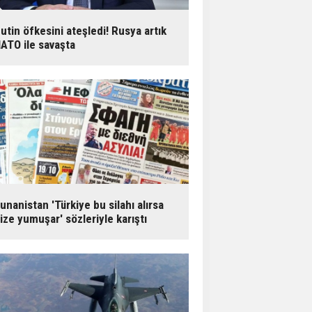
utin öfkesini ateşledi! Rusya artık
ATO ile savaşta
unanistan 'Türkiye bu silahı alırsa
ize yumuşar' sözleriyle karıştı