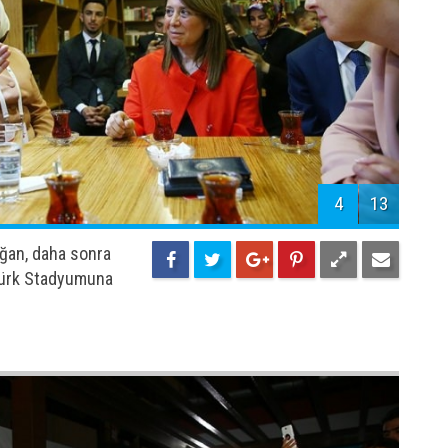
3
13
ı bölgede bulunan
r ziyaret