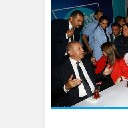
Burada da vatandaşlarla konuşan Erdo
kentten ayrılmak üzere Eskişehir At
hareket etti.