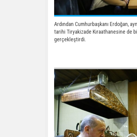
Emine Nur Günay’ın seçim bürosuna u