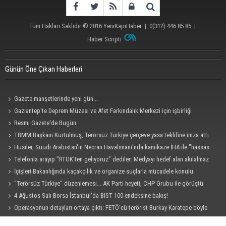
Tüm Hakları Saklıdır © 2016
YeniKapıHaber
|
0(312) 446 85 85
|
Haber Scripti
Günün Öne Çıkan Haberleri
Gazete manşetlerinde yeni gün...
Gaziantep'te Deprem Müzesi ve Afet Farkındalık Merkezi için işbirliği
protokolü imzalandı
Resmi Gazete'de Bugün
TBMM Başkanı Kurtulmuş, Terörsüz Türkiye çerçeve yasa teklifine imza attı
Husiler, Suudi Arabistan'ın Necran Havalimanı'nda kamikaze İHA ile "hassas
bir hedefi" vurduklarını açıkladı
Telefonla arayıp "RTÜK'ten geliyoruz" dediler: Medyayı hedef alan akılalmaz
tuzak ifşa oldu
İçişleri Bakanlığında kaçakçılık ve organize suçlarla mücadele konulu
güvenlik toplantısı yapıldı
"Terörsüz Türkiye" düzenlemesi... AK Parti heyeti, CHP Grubu ile görüştü
4 Ağustos Salı Borsa İstanbul'da BIST 100 endeksine bakış!
Operasyonun detayları ortaya çıktı: FETÖ'cü terörist Burkay Karatepe böyle
yakalandı!