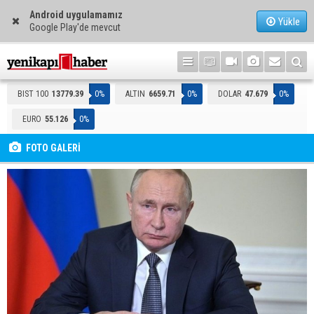
Android uygulamamız
Yükle
Google Play'de mevcut
BIST 100
13779.39
0%
ALTIN
6659.71
0%
DOLAR
47.679
0%
EURO
55.126
0%
FOTO GALERİ