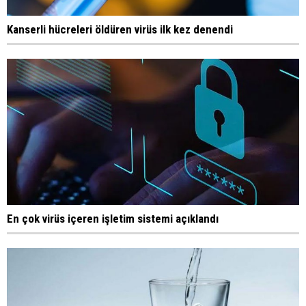
Kanserli hücreleri öldüren virüs ilk kez denendi
En çok virüs içeren işletim sistemi açıklandı