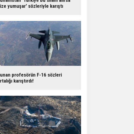
unanistan 'Türkiye bu silahı alırsa
ize yumuşar' sözleriyle karıştı
unan profesörün F-16 sözleri
rtalığı karıştırdı!