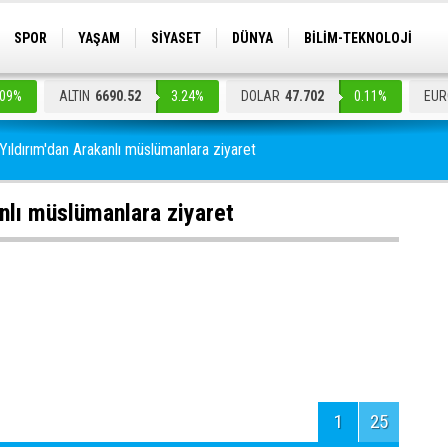
SPOR
YAŞAM
SİYASET
DÜNYA
BİLİM-TEKNOLOJİ
İ
GAZETELER
KÜLTÜR SANAT
.09%
ALTIN
6690.52
3.24%
DOLAR
47.702
0.11%
EUR
ıldırım'dan Arakanlı müslümanlara ziyaret
nlı müslümanlara ziyaret