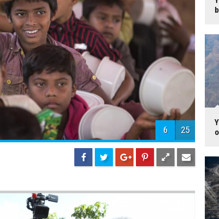
Y
b
5
25
Y
o