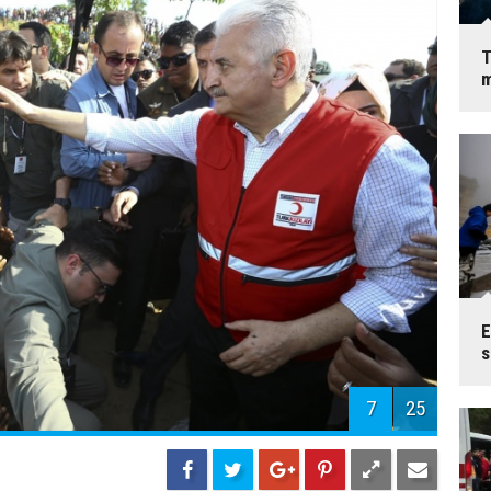
T
m
E
6
25
s