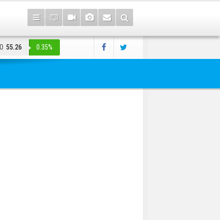
O
55.26
0.35%