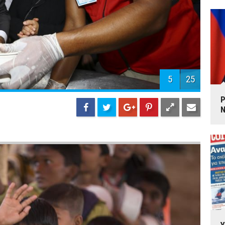
4
25
P
N